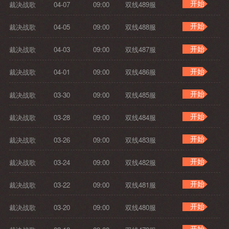
开始
裁决战歌
04-07
09:00
双线489服
开始
裁决战歌
04-05
09:00
双线488服
开始
裁决战歌
04-03
09:00
双线487服
开始
裁决战歌
04-01
09:00
双线486服
开始
裁决战歌
03-30
09:00
双线485服
开始
裁决战歌
03-28
09:00
双线484服
开始
裁决战歌
03-26
09:00
双线483服
开始
裁决战歌
03-24
09:00
双线482服
开始
裁决战歌
03-22
09:00
双线481服
开始
裁决战歌
03-20
09:00
双线480服
开始