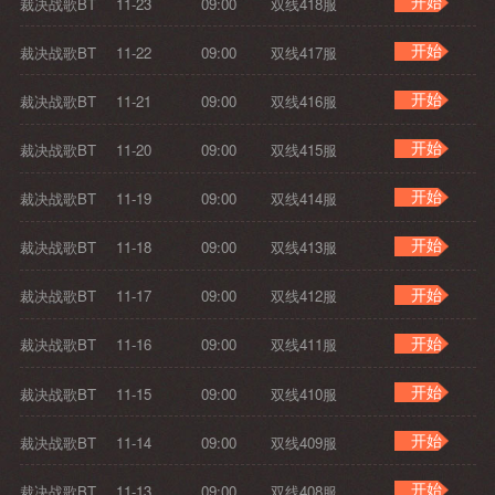
开始
裁决战歌BT
11-23
09:00
双线418服
开始
裁决战歌BT
11-22
09:00
双线417服
开始
裁决战歌BT
11-21
09:00
双线416服
开始
裁决战歌BT
11-20
09:00
双线415服
开始
裁决战歌BT
11-19
09:00
双线414服
开始
裁决战歌BT
11-18
09:00
双线413服
开始
裁决战歌BT
11-17
09:00
双线412服
开始
裁决战歌BT
11-16
09:00
双线411服
开始
裁决战歌BT
11-15
09:00
双线410服
开始
裁决战歌BT
11-14
09:00
双线409服
开始
裁决战歌BT
11-13
09:00
双线408服