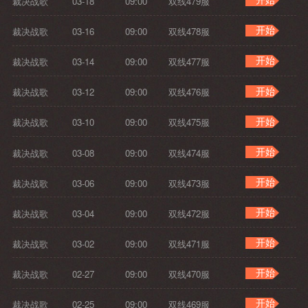
裁决战歌
03-18
09:00
双线479服
开始
裁决战歌
03-16
09:00
双线478服
开始
裁决战歌
03-14
09:00
双线477服
开始
裁决战歌
03-12
09:00
双线476服
开始
裁决战歌
03-10
09:00
双线475服
开始
裁决战歌
03-08
09:00
双线474服
开始
裁决战歌
03-06
09:00
双线473服
开始
裁决战歌
03-04
09:00
双线472服
开始
裁决战歌
03-02
09:00
双线471服
开始
裁决战歌
02-27
09:00
双线470服
开始
裁决战歌
02-25
09:00
双线469服