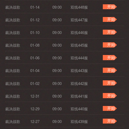
开始
裁决战歌
01-14
09:00
双线448服
开始
裁决战歌
01-12
09:00
双线447服
开始
裁决战歌
01-10
09:00
双线446服
开始
裁决战歌
01-08
09:00
双线445服
开始
裁决战歌
01-06
09:00
双线444服
开始
裁决战歌
01-04
09:00
双线443服
开始
裁决战歌
01-02
09:00
双线442服
开始
裁决战歌
12-31
09:00
双线441服
开始
裁决战歌
12-29
09:00
双线440服
开始
裁决战歌
12-27
09:00
双线439服