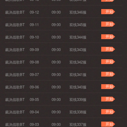
开始
裁决战歌BT
09-12
09:00
双线346服
开始
裁决战歌BT
09-11
09:00
双线345服
开始
裁决战歌BT
09-10
09:00
双线344服
开始
裁决战歌BT
09-09
09:00
双线343服
开始
裁决战歌BT
09-08
09:00
双线342服
开始
裁决战歌BT
09-07
09:00
双线341服
开始
裁决战歌BT
09-06
09:00
双线340服
开始
裁决战歌BT
09-05
09:00
双线339服
开始
裁决战歌BT
09-04
09:00
双线338服
开始
裁决战歌BT
09-03
09:00
双线337服