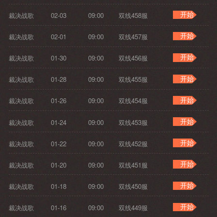
开始
裁决战歌
02-03
09:00
双线458服
开始
裁决战歌
02-01
09:00
双线457服
开始
裁决战歌
01-30
09:00
双线456服
开始
裁决战歌
01-28
09:00
双线455服
开始
裁决战歌
01-26
09:00
双线454服
开始
裁决战歌
01-24
09:00
双线453服
开始
裁决战歌
01-22
09:00
双线452服
开始
裁决战歌
01-20
09:00
双线451服
开始
裁决战歌
01-18
09:00
双线450服
开始
裁决战歌
01-16
09:00
双线449服