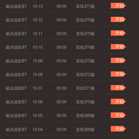
开始
裁决战歌BT
10-13
09:00
双线377服
开始
裁决战歌BT
10-12
09:00
双线376服
开始
裁决战歌BT
10-11
09:00
双线375服
开始
裁决战歌BT
10-10
09:00
双线374服
开始
裁决战歌BT
10-09
09:00
双线373服
开始
裁决战歌BT
10-08
09:00
双线372服
开始
裁决战歌BT
10-07
09:00
双线371服
开始
裁决战歌BT
10-06
09:00
双线370服
开始
裁决战歌BT
10-05
09:00
双线369服
开始
裁决战歌BT
10-04
09:00
双线368服