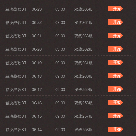
开始
裁决战歌BT
06-23
09:00
双线265服
开始
裁决战歌BT
06-22
09:00
双线264服
开始
裁决战歌BT
06-21
09:00
双线263服
开始
裁决战歌BT
06-20
09:00
双线262服
开始
裁决战歌BT
06-19
09:00
双线261服
开始
裁决战歌BT
06-18
09:00
双线260服
开始
裁决战歌BT
06-17
09:00
双线259服
开始
裁决战歌BT
06-16
09:00
双线258服
开始
裁决战歌BT
06-15
09:00
双线257服
开始
裁决战歌BT
06-14
09:00
双线256服