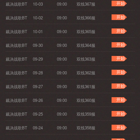
开始
裁决战歌BT
10-03
09:00
双线367服
开始
裁决战歌BT
10-02
09:00
双线366服
开始
裁决战歌BT
10-01
09:00
双线365服
开始
裁决战歌BT
09-30
09:00
双线364服
开始
裁决战歌BT
09-29
09:00
双线363服
开始
裁决战歌BT
09-28
09:00
双线362服
开始
裁决战歌BT
09-27
09:00
双线361服
开始
裁决战歌BT
09-26
09:00
双线360服
开始
裁决战歌BT
09-25
09:00
双线359服
开始
裁决战歌BT
09-24
09:00
双线358服