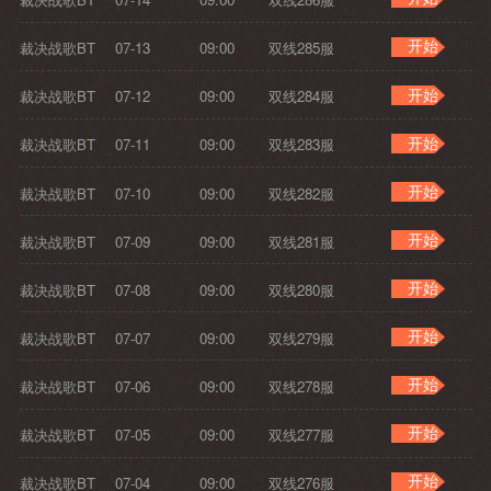
开始
裁决战歌BT
07-13
09:00
双线285服
开始
裁决战歌BT
07-12
09:00
双线284服
开始
裁决战歌BT
07-11
09:00
双线283服
开始
裁决战歌BT
07-10
09:00
双线282服
开始
裁决战歌BT
07-09
09:00
双线281服
开始
裁决战歌BT
07-08
09:00
双线280服
开始
裁决战歌BT
07-07
09:00
双线279服
开始
裁决战歌BT
07-06
09:00
双线278服
开始
裁决战歌BT
07-05
09:00
双线277服
开始
裁决战歌BT
07-04
09:00
双线276服