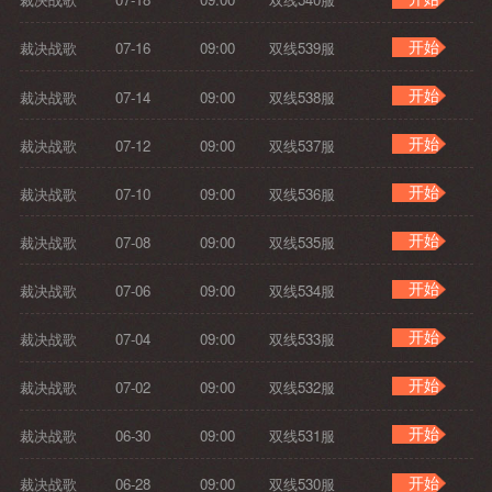
开始
裁决战歌
07-16
09:00
双线539服
开始
裁决战歌
07-14
09:00
双线538服
开始
裁决战歌
07-12
09:00
双线537服
开始
裁决战歌
07-10
09:00
双线536服
开始
裁决战歌
07-08
09:00
双线535服
开始
裁决战歌
07-06
09:00
双线534服
开始
裁决战歌
07-04
09:00
双线533服
开始
裁决战歌
07-02
09:00
双线532服
开始
裁决战歌
06-30
09:00
双线531服
开始
裁决战歌
06-28
09:00
双线530服