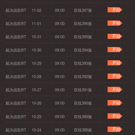
开始
裁决战歌BT
11-02
09:00
双线397服
开始
裁决战歌BT
11-01
09:00
双线396服
开始
裁决战歌BT
10-31
09:00
双线395服
开始
裁决战歌BT
10-30
09:00
双线394服
开始
裁决战歌BT
10-29
09:00
双线393服
开始
裁决战歌BT
10-28
09:00
双线392服
开始
裁决战歌BT
10-27
09:00
双线391服
开始
裁决战歌BT
10-26
09:00
双线390服
开始
裁决战歌BT
10-25
09:00
双线389服
开始
裁决战歌BT
10-24
09:00
双线388服