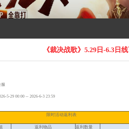
《裁决战歌》5.29日-6.3
全服
02
6
-
5
-
29
00:00 -- 202
6
-
6
-
3
23:59
限时活动返利表
值
返利物品
返利数量