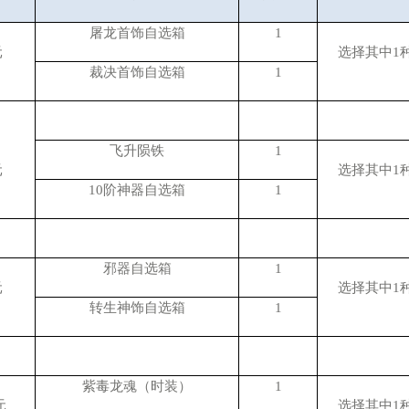
屠龙首饰自选箱
1
元
选择其中
1
裁决首饰自选箱
1
飞升陨铁
1
元
选择其中
1
10阶神器自选箱
1
邪器自选箱
1
元
选择其中
1
转生神饰自选箱
1
紫毒龙魂（时装）
1
元
选择其中
1